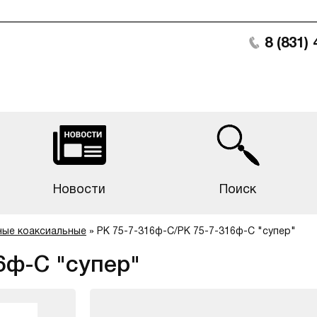
8 (831)
Новости
Поиск
ные коаксиальные
»
РК 75-7-316ф-С/РК 75-7-316ф-С "супер"
6ф-С "супер"