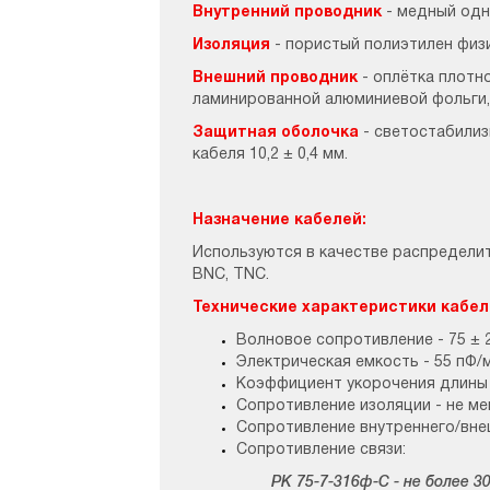
Внутренний проводник
- медный одн
Изоляция
- пористый полиэтилен физи
Внешний проводник
- оплётка плотн
ламинированной алюминиевой фольги,
Защитная оболочка
- светостабилиз
кабеля 10,2 ± 0,4 мм.
Назначение кабелей:
Используются в качестве распределит
BNC, TNC.
Технические характеристики кабел
Волновое сопротивление - 75 ± 
Электрическая емкость - 55 пФ/м
Коэффициент укорочения длины в
Сопротивление изоляции - не ме
Сопротивление внутреннего/внеш
Сопротивление связи:
РК 75-7-316ф-С - не более 30 