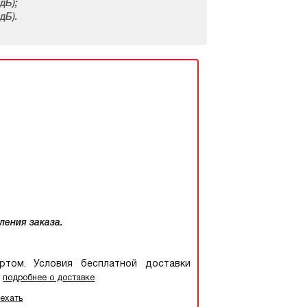
дБ);
 дБ).
ления заказа.
том. Условия бесплатной доставки
.
подробнее о доставке
оехать