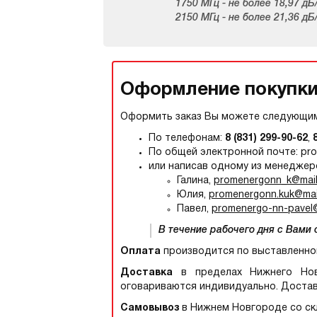
1750 МГц - не более 18,97 дБ/100м
2150 МГц - не более 21,36 дБ/100м
Оформление покупки,
Оформить заказ Вы можете следующим
По телефонам:
8 (831) 299-90-62
,
По общей электронной почте: pr
или написав одному из менеджер
Галина,
promenergonn_k@mail
Юлия,
promenergonn.kuk@mail
Павел,
promenergo-nn-pavel@
В течение рабочего дня с Вами
Оплата
производится по выставленно
Доставка
в пределах Нижнего Новг
оговариваются индивидуально. Достав
Самовывоз
в Нижнем Новгороде со скл