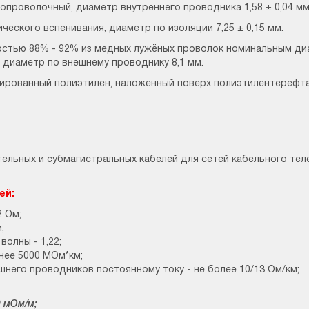
опроволочный, диаметр внутреннего проводника 1,58 ± 0,04 мм
ческого вспенивания, диаметр по изоляции 7,25 ± 0,15 мм.
остью 88% - 92% из медных лужёных проволок номинальным ди
 диаметр по внешнему проводнику 8,1 мм.
ированный полиэтилен, наложенный поверх полиэтилентерефт
ельных и субмагистральных кабелей для сетей кабельного теле
ей:
2 Ом;
;
олны - 1,22;
нее 5000 МОм*км;
него проводников постоянному току - не более 10/13 Ом/км;
мОм/м;