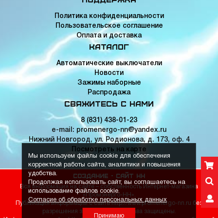
Политика конфиденциальности
Пользовательское соглашение
Оплата и доставка
Каталог
Автоматические выключатели
Новости
Зажимы наборные
Распродажа
Свяжитесь с нами
8 (831) 438-01-23
e-mail: promenergo-nn@yandex.ru
Нижний Новгород, ул. Родионова, д. 173, оф. 4
Посмотреть на карте
Мы используем файлы cookie для обеспечения
корректной работы сайта, аналитики и повышения
удобства.
Создание -
Сайт НН
Продолжая использовать сайт, вы соглашаетесь на
Вся информация на сайте – собственность Интернет-магазина
использование файлов cookie.
«Промэнерго-НН».
Согласие об обработке персональных данных
Публикация информации с сайта http://www.promenergo-nn.ru без
разрешения запрещена. Все права защищены.
Принимаю