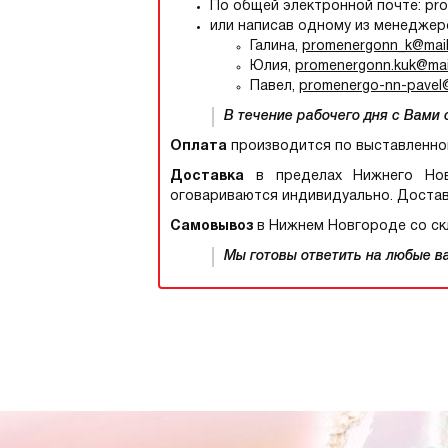
По общей электронной почте: pr
или написав одному из менеджер
Галина,
promenergonn_k@mail
Юлия,
promenergonn.kuk@mail
Павел,
promenergo-nn-pavel@
В течение рабочего дня с Вами
Оплата
производится по выставленно
Доставка
в пределах Нижнего Новг
оговариваются индивидуально. Достав
Самовывоз
в Нижнем Новгороде со скл
Мы готовы ответить на любые ваш