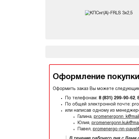
Оформление покупки,
Оформить заказ Вы можете следующим
По телефонам:
8 (831) 299-90-62
,
По общей электронной почте: pr
или написав одному из менеджер
Галина,
promenergonn_k@mail
Юлия,
promenergonn.kuk@mail
Павел,
promenergo-nn-pavel@
В течение рабочего дня с Вами