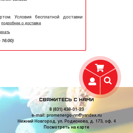
том. Условия бесплатной доставки
.
подробнее о доставке
оехать
 16:00)
Свяжитесь с нами
8 (831) 438-01-23
e-mail: promenergo-nn@yandex.ru
Нижний Новгород, ул. Родионова, д. 173, оф. 4
Посмотреть на карте