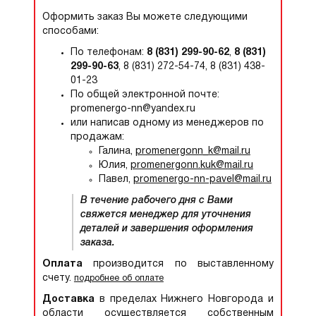
Оформить заказ Вы можете следующими
способами:
По телефонам:
8 (831) 299-90-62
,
8 (831)
299-90-63
, 8 (831) 272-54-74, 8 (831) 438-
01-23
По общей электронной почте:
promenergo-nn@yandex.ru
или написав одному из менеджеров по
продажам:
Галина,
promenergonn_k@mail.ru
Юлия,
promenergonn.kuk@mail.ru
Павел,
promenergo-nn-pavel@mail.ru
В течение рабочего дня с Вами
свяжется менеджер для уточнения
деталей и завершения оформления
заказа.
Оплата
производится по выставленному
счету.
подробнее об оплате
Доставка
в пределах Нижнего Новгорода и
области осуществляется собственным