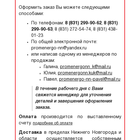
Оформить заказ Вы можете следующими
способами:
По телефонам:
8 (831) 299-90-62
,
8 (831)
299-90-63
, 8 (831) 272-54-74, 8 (831) 438-
01-23
По общей электронной почте:
promenergo-nn@yandex.ru
или написав одному из менеджеров по
продажам:
Галина,
promenergonn_k@mail.ru
Юлия,
promenergonn.kuk@mail.ru
Павел,
promenergo-nn-pavel@mail.ru
В течение рабочего дня с Вами
свяжется менеджер для уточнения
деталей и завершения оформления
заказа.
Оплата
производится по выставленному
счету.
подробнее об оплате
Доставка
в пределах Нижнего Новгорода и
области осуществляется собственным