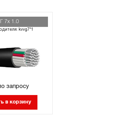
Г 7х 1.0
одителя: kvvg7*1
о запросу
ь в корзину