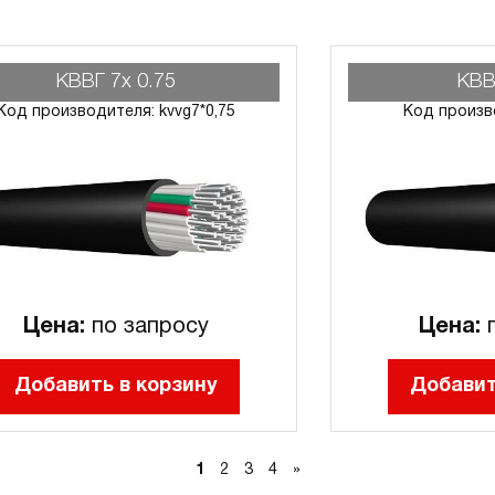
КВВГ 7х 0.75
КВВ
Код производителя: kvvg7*0,75
Код произв
Цена:
по запросу
Цена:
п
Добавить в корзину
Добавит
1
2
3
4
»