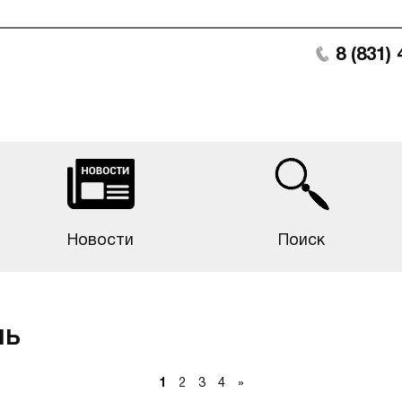
8 (831)
Новости
Поиск
ль
1
2
3
4
»