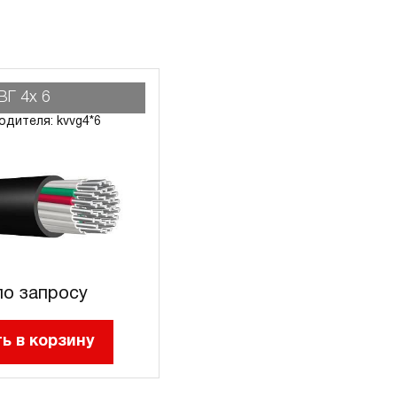
ВГ 4х 6
одителя: kvvg4*6
о запросу
ь в корзину