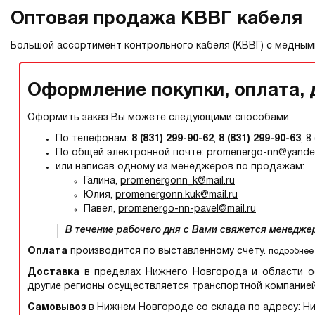
Оптовая продажа КВВГ кабеля
Большой ассортимент контрольного кабеля (КВВГ) с медным
Оформление покупки, оплата, 
Оформить заказ Вы можете следующими способами:
По телефонам:
8 (831) 299-90-62
,
8 (831) 299-90-63
, 8
По общей электронной почте: promenergo-nn@yandex
или написав одному из менеджеров по продажам:
Галина,
promenergonn_k@mail.ru
Юлия,
promenergonn.kuk@mail.ru
Павел,
promenergo-nn-pavel@mail.ru
В течение рабочего дня с Вами свяжется менедже
Оплата
производится по выставленному счету.
подробнее
Доставка
в пределах Нижнего Новгорода и области ос
другие регионы осуществляется транспортной компание
Самовывоз
в Нижнем Новгороде со склада по адресу: Ниж