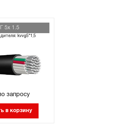
Г 5х 1.5
дителя: kvvg5*1,5
о запросу
ь в корзину