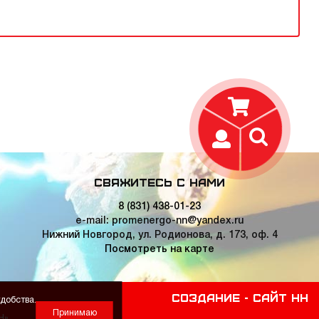
Свяжитесь с нами
8 (831) 438-01-23
e-mail: promenergo-nn@yandex.ru
Нижний Новгород, ул. Родионова, д. 173, оф. 4
Посмотреть на карте
Создание -
Сайт НН
добства.
Принимаю
Н».