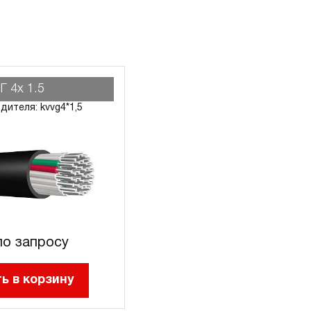
Г 4х 1.5
дителя: kvvg4*1,5
о запросу
ь в корзину