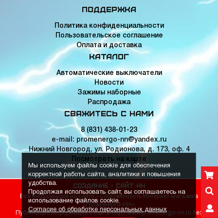
Поддержка
Политика конфиденциальности
Пользовательское соглашение
Оплата и доставка
Каталог
Автоматические выключатели
Новости
Зажимы наборные
Распродажа
Свяжитесь с нами
8 (831) 438-01-23
e-mail: promenergo-nn@yandex.ru
Нижний Новгород, ул. Родионова, д. 173, оф. 4
Посмотреть на карте
Мы используем файлы cookie для обеспечения
корректной работы сайта, аналитики и повышения
удобства.
Создание -
Сайт НН
Продолжая использовать сайт, вы соглашаетесь на
Вся информация на сайте – собственность Интернет-магазина
использование файлов cookie.
«Промэнерго-НН».
Согласие об обработке персональных данных
Публикация информации с сайта http://www.promenergo-nn.ru без