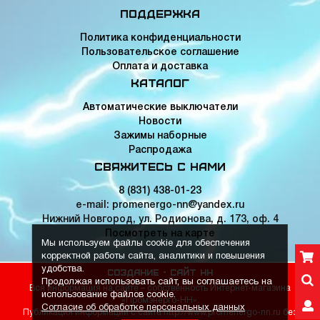
Поддержка
Политика конфиденциальности
Пользовательское соглашение
Оплата и доставка
Каталог
Автоматические выключатели
Новости
Зажимы наборные
Распродажа
Свяжитесь с нами
8 (831) 438-01-23
e-mail: promenergo-nn@yandex.ru
Нижний Новгород, ул. Родионова, д. 173, оф. 4
Посмотреть на карте
Мы используем файлы cookie для обеспечения
корректной работы сайта, аналитики и повышения
удобства.
Создание -
Сайт НН
Продолжая использовать сайт, вы соглашаетесь на
Вся информация на сайте – собственность Интернет-магазина
использование файлов cookie.
«Промэнерго-НН».
Согласие об обработке персональных данных
Публикация информации с сайта http://www.promenergo-nn.ru без